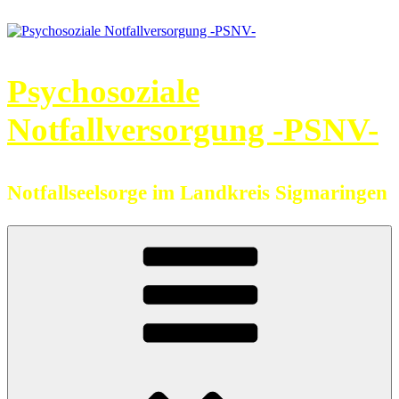
Zum
Inhalt
springen
Psychosoziale
Notfallversorgung -PSNV-
Notfallseelsorge im Landkreis Sigmaringen