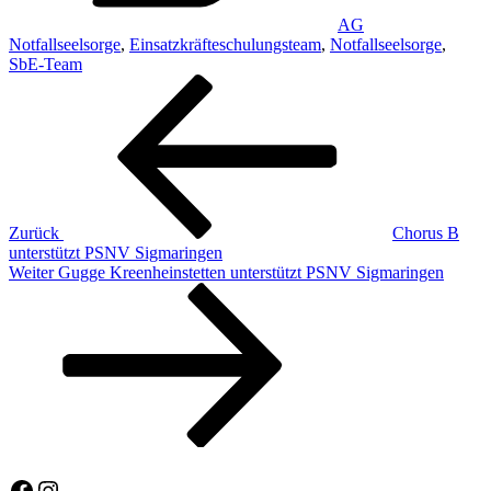
AG
Notfallseelsorge
,
Einsatzkräfteschulungsteam
,
Notfallseelsorge
,
SbE-Team
Beitragsnavigation
Vorheriger
Beitrag
Zurück
Chorus B
unterstützt PSNV Sigmaringen
Nächster
Weiter
Gugge Kreenheinstetten unterstützt PSNV Sigmaringen
Beitrag
Facebook
Instagram