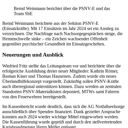
Bernd Weinmann berichtet über die PSNV-E und das
Team SbE
Bernd Weinmann berichtete aus der Sektion PSNV-E
(Einsatzkräfte). Mit 17 Einsätzen im Jahr 2024 sei ein Anstieg zu
verzeichnen. Die Nachfrage nach Nachsorgegesprächen steige, die
Hemmschwelle sinke – ein Zeichen wachsender Offenheit
gegenüber psychischer Gesundheit im Einsatzgeschehen.
Neuerungen und Ausblick
Winfried Fritz stellte das Leitungsteam vor und berichtete über die
erfolgreiche Ausbildung dreier neuer Mitglieder: Kathrin Römer,
Bastian Kiner und Thomas Hauseisen. Zudem wurde ein neues
Überlandhilfekonzept vorgestellt. Zukünftig sollen PSNV-Kräfte
auch überregional unterstützen können. Dazu werden an zentralen
Standorten PSNV-Materialkisten deponiert, MTWs samt Fahrern
von den Feuerwehren bereitgestellt.
Im Kassenbericht wurde deutlich, dass sich die AG Notfallseelsorge
ausschließlich über Spenden finanziert. Dank gezielter Ansprache
konnten auch 2024 wieder wichtige Mittel eingeworben werden.
Die Kassenführung wurde geprüft und durch den stellvertretenden
Kreisbrandmeister Herrn Müller entlastet.