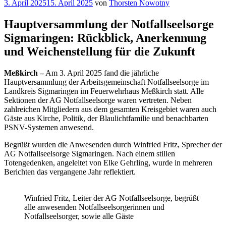
Veröffentlicht
3. April 2025
15. April 2025
von
Thorsten Nowotny
am
Hauptversammlung der Notfallseelsorge
Sigmaringen: Rückblick, Anerkennung
und Weichenstellung für die Zukunft
Meßkirch –
Am 3. April 2025 fand die jährliche
Hauptversammlung der Arbeitsgemeinschaft Notfallseelsorge im
Landkreis Sigmaringen im Feuerwehrhaus Meßkirch statt. Alle
Sektionen der AG Notfallseelsorge waren vertreten. Neben
zahlreichen Mitgliedern aus dem gesamten Kreisgebiet waren auch
Gäste aus Kirche, Politik, der Blaulichtfamilie und benachbarten
PSNV-Systemen anwesend.
Begrüßt wurden die Anwesenden durch Winfried Fritz, Sprecher der
AG Notfallseelsorge Sigmaringen. Nach einem stillen
Totengedenken, angeleitet von Elke Gehrling, wurde in mehreren
Berichten das vergangene Jahr reflektiert.
Winfried Fritz, Leiter der AG Notfallseelsorge, begrüßt
alle anwesenden Notfallseelsorgerinnen und
Notfallseelsorger, sowie alle Gäste