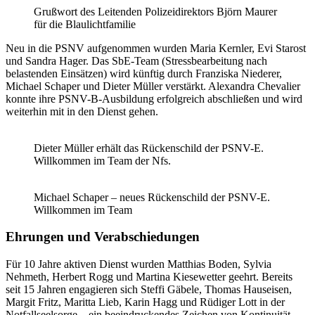
Grußwort des Leitenden Polizeidirektors Björn Maurer
für die Blaulichtfamilie
Neu in die PSNV aufgenommen wurden Maria Kernler, Evi Starost
und Sandra Hager. Das SbE-Team (Stressbearbeitung nach
belastenden Einsätzen) wird künftig durch Franziska Niederer,
Michael Schaper und Dieter Müller verstärkt. Alexandra Chevalier
konnte ihre PSNV-B-Ausbildung erfolgreich abschließen und wird
weiterhin mit in den Dienst gehen.
Dieter Müller erhält das Rückenschild der PSNV-E.
Willkommen im Team der Nfs.
Michael Schaper – neues Rückenschild der PSNV-E.
Willkommen im Team
Ehrungen und Verabschiedungen
Für 10 Jahre aktiven Dienst wurden Matthias Boden, Sylvia
Nehmeth, Herbert Rogg und Martina Kiesewetter geehrt. Bereits
seit 15 Jahren engagieren sich Steffi Gäbele, Thomas Hauseisen,
Margit Fritz, Maritta Lieb, Karin Hagg und Rüdiger Lott in der
Notfallseelsorge – ein beeindruckendes Zeichen von Kontinuität