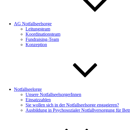
AG Notfallseelsorge
Leitungsteam
Koordinationsteam
Fundraising-Team
Konzeption
Notfallseelorge
Unsere NotfallseelsorgerInnen
Einsatzzahlen
Sie wollen sich in der Notfallseelsorge engagieren?
Ausbildung in Psychosozialer Notfallversorgung für Be