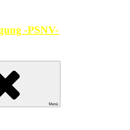
rgung -PSNV-
Menü