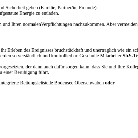
 Sicherheit geben (Familie, Partner/in, Freunde).
ufgestaute Energie zu entladen.
 und Ihren normalenVerpflichtungen nachzukommen. Aber vermeiden Sie
en ihr Erleben des Ereignisses bruchstückhaft und unerträglich wie ein 
en so verständlich und kontrollierbar. Geschulte Mitarbeiter
Sb
E
-T
e Vorgesetzten, der dann auch dafür sorgen kann, dass Sie und Ihre Ko
 zu einer Beruhigung führt.
 Integrierte Rettungsleitstelle Bodensee Oberschwaben
oder