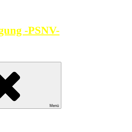
rgung -PSNV-
Menü