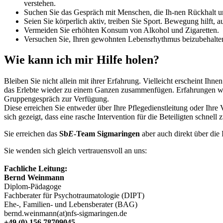
verstehen.
Suchen Sie das Gespräch mit Menschen, die Ih-nen Rückhalt und
Seien Sie körperlich aktiv, treiben Sie Sport. Bewegung hilft, a
Vermeiden Sie erhöhten Konsum von Alkohol und Zigaretten.
Versuchen Sie, Ihren gewohnten Lebensrhythmus beizubehalten
Wie kann ich mir Hilfe holen?
Bleiben Sie nicht allein mit ihrer Erfahrung. Vielleicht erscheint Ihn
das Erlebte wieder zu einem Ganzen zusammenfügen. Erfahrungen werd
Gruppengespräch zur Verfügung.
Diese erreichen Sie entweder über Ihre Pflegedienstleitung oder Ihr
sich gezeigt, dass eine rasche Intervention für die Beteiligten schnell
Sie erreichen das
Sb
E
-Team Sigmaringen
aber auch direkt über die
Sie wenden sich gleich vertrauensvoll an uns:
Fachliche Leitung:
Bernd Weinmann
Diplom-Pädagoge
Fachberater für Psychotraumatologie (DIPT)
Ehe-, Familien- und Lebensberater (BAG)
bernd.weinmann(at)nfs-sigmaringen.de
+49 (0) 156 78709045