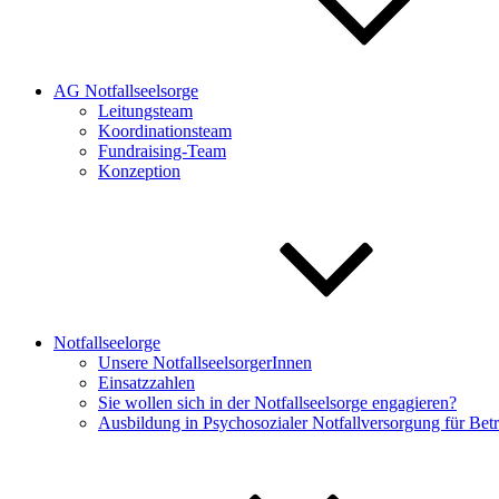
AG Notfallseelsorge
Leitungsteam
Koordinationsteam
Fundraising-Team
Konzeption
Notfallseelorge
Unsere NotfallseelsorgerInnen
Einsatzzahlen
Sie wollen sich in der Notfallseelsorge engagieren?
Ausbildung in Psychosozialer Notfallversorgung für Be