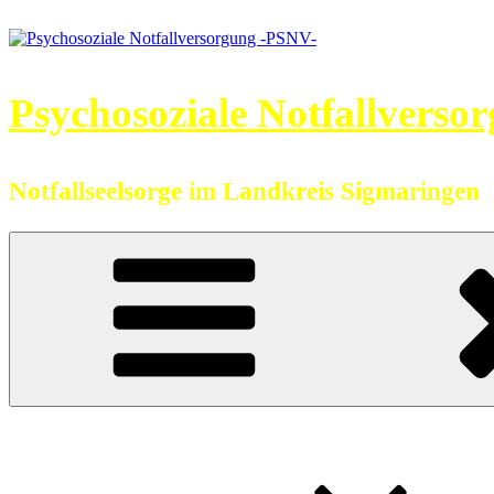
Zum
Inhalt
springen
Psychosoziale Notfallverso
Notfallseelsorge im Landkreis Sigmaringen