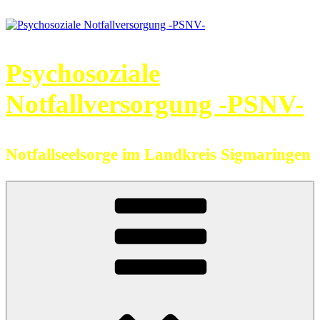
Zum
Inhalt
springen
Psychosoziale
Notfallversorgung -PSNV-
Notfallseelsorge im Landkreis Sigmaringen