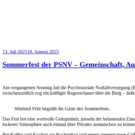
Veröffentlicht
13. Juli 2025
18. August 2025
am
Sommerfest der PSNV – Gemeinschaft, Aus
Am vergangenen Sonntag lud die Psychosoziale Notfallversorgung (
zwischenzeitlich zog ein kräftiger Regenschauer über die Burg – lie
Winfried Fritz begrüßt die Gäste des Sommerfests.
Das Fest bot eine wertvolle Gelegenheit, jenseits der belastenden Ei
lockerer Atmosphäre auch einmal über Privates austauschen zu könne
Bei Kaffee und Kuchen am Nachmittag und einem gemeinsamen Grill