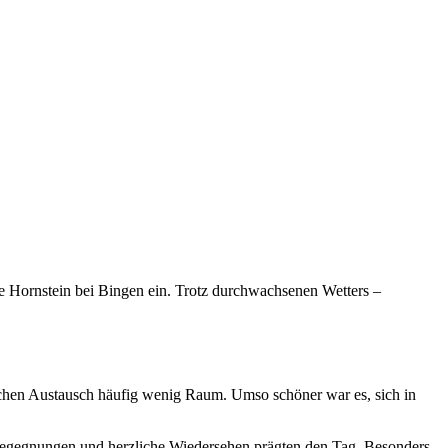
 Hornstein bei Bingen ein. Trotz durchwachsenen Wetters –
nlichen Austausch häufig wenig Raum. Umso schöner war es, sich in
egegnungen und herzliche Wiedersehen prägten den Tag. Besonders