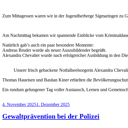
Zum Mittagessen waren wir in der Jugendherberge Sigmaringen zu Gas
Am Nachmittag bekamen wir spannende Einblicke vom Kriminaldauerdie
Natürlich gab’s auch ein paar besondere Momente:
Andreas Bruder wurde als neuer Auszubildender begrüßt.
Alexandra Chevalier wurde nach erfolgreicher Ausbildung in den Di
Unsere frisch gebackene Notfallseelsorgerin Alexandra Cheva
Thomas Haueisen und Bastian Kiner erhielten die Bevölkerungsschu
Ein rundum gelungener Tag voller Austausch, Lernen und Gemeinsch
Veröffentlicht
4. November 2025
1. Dezember 2025
am
Gewaltprävention bei der Polizei