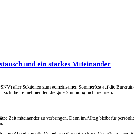
tausch und ein starkes Miteinander
PSNV) aller Sektionen zum gemeinsamen Sommerfest auf die Burgruine
ßen sich die Teilnehmenden die gute Stimmung nicht nehmen.
nsätze Zeit miteinander zu verbringen. Denn im Alltag bleibt für persö
n.
en am Abend kam die Gemeinschaft nicht zu kurz. Gespräche, neue B