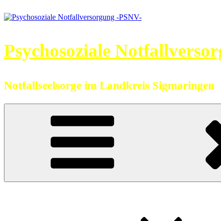
Zum
Inhalt
springen
Psychosoziale Notfallverso
Notfallseelsorge im Landkreis Sigmaringen