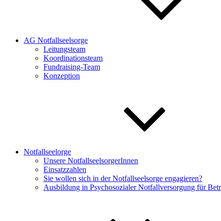
AG Notfallseelsorge
Leitungsteam
Koordinationsteam
Fundraising-Team
Konzeption
Notfallseelorge
Unsere NotfallseelsorgerInnen
Einsatzzahlen
Sie wollen sich in der Notfallseelsorge engagieren?
Ausbildung in Psychosozialer Notfallversorgung für Be