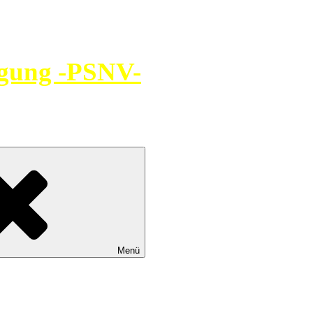
rgung -PSNV-
Menü